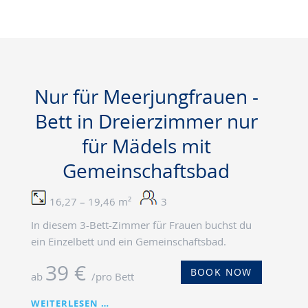
Nur für Meerjungfrauen -
Bett in Dreierzimmer nur
für Mädels mit
Gemeinschaftsbad
16,27 – 19,46 m²
3
In diesem 3-Bett-Zimmer für Frauen buchst du
ein Einzelbett und ein Gemeinschaftsbad.
39 €
BOOK NOW
ab
/pro Bett
NUR
WEITERLESEN …