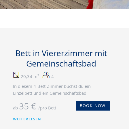
Bett in Viererzimmer mit
Gemeinschaftsbad
20,34 m²
4
In diesem 4-Bett-Zimmer buchst du ein
Einzelbett und ein Gemeinschaftsbad.
35 €
BOOK NOW
ab
/pro Bett
BETT
WEITERLESEN …
IN