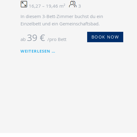
16,27 – 19,46 m²
3
In diesem 3-Bett-Zimmer buchst du ein
Einzelbett und ein Gemeinschaftsbad.
39 €
BOOK NOW
ab
/pro Bett
BETT
WEITERLESEN …
IN
DREIERZIMMER
MIT
GEMEINSCHAFTSBAD