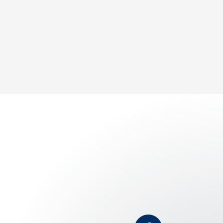
FÜR
MEERJUNGFRAUEN
-
BETT
IN
DREIERZIMMER
NUR
FÜR
MÄDELS
MIT
GEMEINSCHAFTSBAD