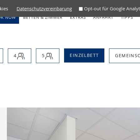
kies
Datenschutzvereinbarung
Opt-out für Google Analyt
OK NOW
BETTEN & ZIMMER
EXTRAS
ANFAHRT
TIPPS
EINZELBETT
4
5
GEMEINS