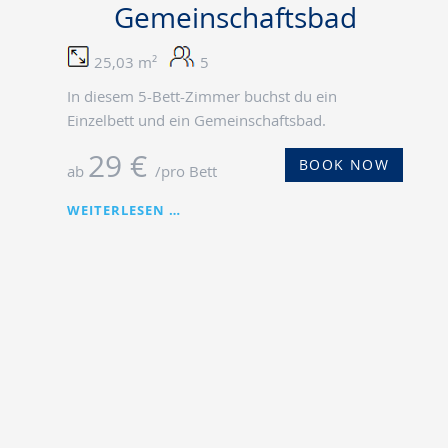
Gemeinschaftsbad
25,03 m²
5
In diesem 5-Bett-Zimmer buchst du ein
Einzelbett und ein Gemeinschaftsbad.
29 €
BOOK NOW
ab
/pro Bett
BETT
WEITERLESEN …
IN
FÜNFERZIMMER
MIT
GEMEINSCHAFTSBAD