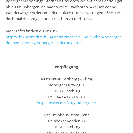
Boberger Niederung“. Stadtnah und doch wie auf dem Lande. Egal
ob du im Boberger See baden willst, Radfahren, 4 verschiedene
Wanderwege entdecken oder einfach nur die Natur genießen. Hör
doch mal den Vögeln und Fröschen zu und - relax.
Mehr Infos findest du im Link:
https://lokischmidtstiftung.de/mitmachen-und-erleben/boberger-
duenenhaus/nsg-boberger-niederung.html
Verpflegung
Restaurant Dorfkrug (2,3 km)
Boberger Furtweg 1
21033 Hamburg
Fon: +49 40 739 819 0
https://www.dorfkrug-boberg.de/
Das Treibhaus Restaurant
Reinbeker Redder 53
21031 Hamburg
Fon: +49 40 739 271 27